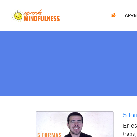
APRE
5 fo
En es
traba