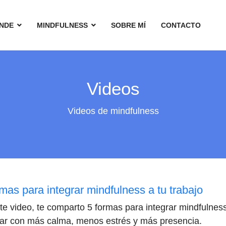
NDE
MINDFULNESS
SOBRE MÍ
CONTACTO
Videos
Videos de mindfulness
rmas para integrar mindfulness a tu trabajo
te video, te comparto 5 formas para integrar mindfulness
jar con más calma, menos estrés y más presencia.