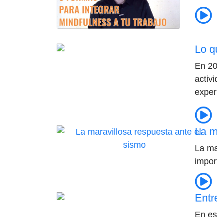
Lo q
En 20
activ
exper
La m
La ma
impor
Entr
En es