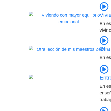
Vivi
En es
vivir
Otra
En es
Entr
En es
enseñ
trabaj