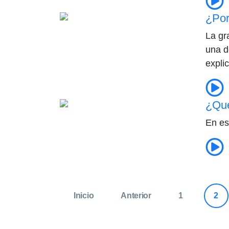
¿Por
La gr
una d
expli
¿Qué
En es
Inicio
Anterior
1
2