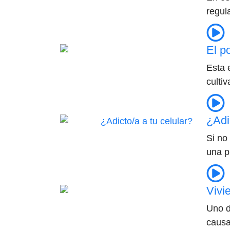
regul
El p
Esta 
culti
¿Adi
Si no
una p
Vivi
Uno d
causa