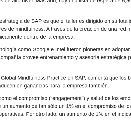
os de alto nivel. Más aún, hay una lista de espera de 5
strategia de SAP es que el taller es dirigido en su tot
es de mindfulness. A través de la creación de una red 
nicamente dentro de la empresa.
ecnología como Google e Intel fueron pioneras en adopt
 compañía provee entrenamiento y asesoría estratégica 
e Global Mindfulness Practice en SAP, comenta que los b
raducen en ganancias para la empresa también.
omo el compromiso (“engagement”) y salud de los empl
e un aumento de tan sólo un 1% en el compromiso de lo
perativas. Por otro lado, un aumento de 1% en el indic