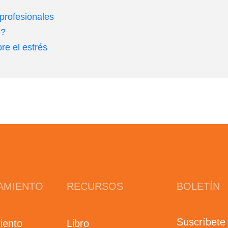
profesionales
e?
e el estrés
AMIENTO
RECURSOS
BOLETÍN
Suscríbete
iento
Libro